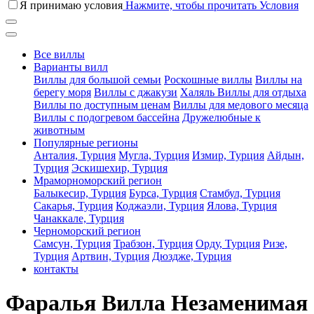
Я принимаю условия
Нажмите, чтобы прочитать Условия
Все виллы
Варианты вилл
Виллы для большой семьи
Роскошные виллы
Виллы на
берегу моря
Виллы с джакузи
Халяль Виллы для отдыха
Виллы по доступным ценам
Виллы для медового месяца
Виллы с подогревом бассейна
Дружелюбные к
животным
Популярные регионы
Анталия, Турция
Мугла, Турция
Измир, Турция
Айдын,
Турция
Эскишехир, Турция
Мраморноморский регион
Балыкесир, Турция
Бурса, Турция
Стамбул, Турция
Сакарья, Турция
Коджаэли, Турция
Ялова, Турция
Чанаккале, Турция
Черноморский регион
Самсун, Турция
Трабзон, Турция
Орду, Турция
Ризе,
Турция
Артвин, Турция
Дюздже, Турция
контакты
Фаралья Вилла Незаменимая