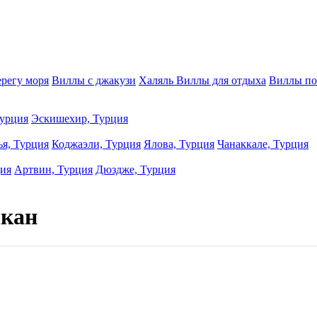
ерегу моря
Виллы с джакузи
Халяль Виллы для отдыха
Виллы по
урция
Эскишехир, Турция
ья, Турция
Коджаэли, Турция
Ялова, Турция
Чанаккале, Турция
ция
Артвин, Турция
Дюздже, Турция
лкан