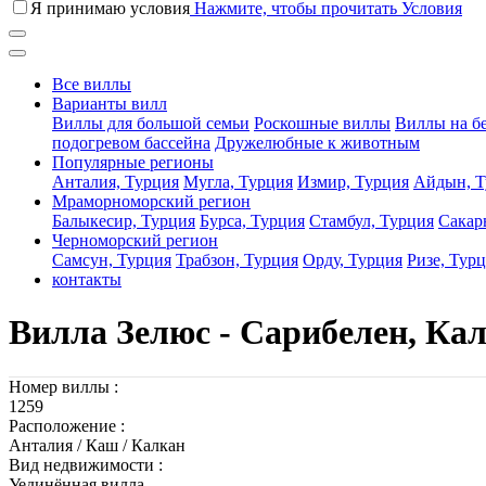
Я принимаю условия
Нажмите, чтобы прочитать Условия
Все виллы
Варианты вилл
Виллы для большой семьи
Роскошные виллы
Виллы на б
подогревом бассейна
Дружелюбные к животным
Популярные регионы
Анталия, Турция
Мугла, Турция
Измир, Турция
Айдын, Т
Мраморноморский регион
Балыкесир, Турция
Бурса, Турция
Стамбул, Турция
Сакар
Черноморский регион
Самсун, Турция
Трабзон, Турция
Орду, Турция
Ризе, Тур
контакты
Вилла Зелюс - Сарибелен, Ка
Номер виллы :
1259
Расположение :
Анталия / Каш / Калкан
Вид недвижимости :
Уединённая вилла