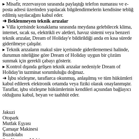
▸ Misafir, rezervasyon sırasında paylaştığı telefon numarası ve e-
posta adresi üzerinden yapılacak bilgilendirmelerin kendisine tebliğ
edilmiş sayılacağını kabul eder.
➜ Beklenmeyen teknik arızalar
▸ Villa içerisinde konaklama sırasında meydana gelebilecek klima,
internet, sıcak su, elektrikli ev aletleri, havuz sistemi veya benzeri
teknik arızalar, Dream of Holiday'e bildirildiği anda en kısa sürede
giderilmeye çalışılır.
▸ Teknik arızaların makul süre içerisinde giderilememesi halinde,
durumun niteliğine göre Dream of Holiday uygun bir çözüm
sunmak için gerekli çabayı gösterir.
▸ Kontrol dışında gelişen teknik arızalar nedeniyle Dream of
Holiday'in tazminat sorumluluğu doğmaz.
➜ İşbu sözleşme, taraflarca okunmuş, anlaşılmış ve tüm hükümleri
kabul edilerek elektronik ortamda veya fiziki olarak onaylanmıştır.
Taraflar, işbu sözleşme hükümlerinin kendileri açısından bağlayıcı
olduğunu kabul, beyan ve taahhüt eder.
Jakuzi
Otopark
Mutfak Eşyası
Çamaşır Makinesi
Buzdolabı