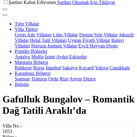
Şartları Kabul Ediyorum
Şartları Okumak İçin Tıklayın
Tüm Villalar
Villa Tipleri
Geniş Aile Villaları
Lüks Villalar
Denize Sıfır Villalar
Jakuzili
Villalar
Helal Tatil Villaları
Uygun Fiyatlı Villalar
Balayı
Villaları
Havuzu Isıtmalı Villalar
Evcil Hayvan Dostu
Popüler Bölgeler
Antalya
Muğla
İzmir
Aydın
Eskişehir
Marmara Bölgesi
Balıkesir
Bursa
İstanbul
Sakarya
Kocaeli
Yalova
Çanakkale
Karadeniz Bölgesi
Samsun
Trabzon
Ordu
Rize
Artvin
Düzce
İletişim
Gafulluk Bungalov – Romantik
Dağ Tatili Araklı’da
Villa No :
1053
Bölge :