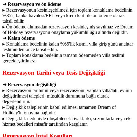
➜ Rezervasyon ve ön ödeme
▸ Rezervasyonun kesinleşebilmesi için toplam konaklama bedelinin
%35'i, banka havalesi/EFT veya kredi kartı ile ön ödeme olarak
tahsil edilir.
▸ Ön ödeme alınmadan rezervasyon kesinleşmiş sayılmaz ve Dream
of Holiday rezervasyonu onaylama yükümlülüğü altında değildir.
➜ Kalan ödeme
▸ Konaklama bedelinin kalan %65'lik kısmı, villa giriş günü anahtar
tesliminden önce tahsil edilir.
▸ Toplam konaklama bedelinin tamamı ödenmeden villa teslimi
gerçekleştirilmez.
Rezervasyon Tarihi veya Tesis Değişikliği
➜ Rezervasyon değişikliği
▸ Rezervasyon tarihinin veya rezervasyonu yapılan villa/tatil evinin
değiştirilmesi talepleri, müsaitlik durumuna bağlı olarak
değerlendirilir.
▸ Değişiklik taleplerinin kabul edilmesi tamamen Dream of
Holiday'in onayına bağlıdır.
▸ Değişiklik nedeniyle oluşabilecek fiyat farkı, sezon farkı veya ek
hizmet bedelleri misafir tarafından karşılanır.
Rezervasyon İptal Koşulları