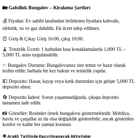
🏡 Gafulluk Bungalov – Kiralama Şartları
💰 Fiyatlar: Ev sahibi tarafından belirlenen fiyatlara kahvaltı,
elektrik, su ve gaz dahildir. Ek ücret talep edilmez.
⏰ Giriş & Çıkış: Giriş 16:00, çıkış 10:00.
🧹 Temizlik Ücreti: 1 haftadan kısa konaklamalarda 1,000 TL –
5,000 TL arası uygulanabilir.
✨ Bungalov Durumu: Bungalovunuz size temiz ve hazır olarak
teslim edilir; haftada bir kez bakım ve temizlik yapılır.
💵 Depozito: Hasar, kayıp veya kırık durumları için girişte 5,000 TL
depozito alınır.
🔄 Depozito İadesi: Sorun yaşanmadığında, çıkışta depozito
tamamen iade edilir.
📸 Görseller: Resimler örnek bungalovu göstermektedir. Mobilya,
havlu ve çarşaflar az da olsa değişiklik gösterebilir; ancak gösterilen
konfor ve kalite her zaman korunur.
🌟 Araklı Tatilinde Kaçırılmayacak Aktiviteler