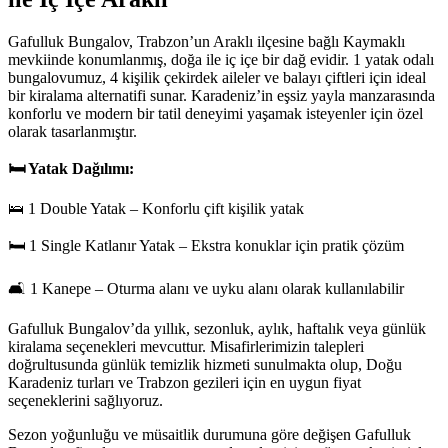
Gafulluk Bungalov, Trabzon’un Araklı ilçesine bağlı Kaymaklı
mevkiinde konumlanmış, doğa ile iç içe bir dağ evidir. 1 yatak odalı
bungalovumuz, 4 kişilik çekirdek aileler ve balayı çiftleri için ideal
bir kiralama alternatifi sunar. Karadeniz’in eşsiz yayla manzarasında
konforlu ve modern bir tatil deneyimi yaşamak isteyenler için özel
olarak tasarlanmıştır.
🛏 Yatak Dağılımı:
🛌 1 Double Yatak – Konforlu çift kişilik yatak
🛏 1 Single Katlanır Yatak – Ekstra konuklar için pratik çözüm
🛋 1 Kanepe – Oturma alanı ve uyku alanı olarak kullanılabilir
Gafulluk Bungalov’da yıllık, sezonluk, aylık, haftalık veya günlük
kiralama seçenekleri mevcuttur. Misafirlerimizin talepleri
doğrultusunda günlük temizlik hizmeti sunulmakta olup, Doğu
Karadeniz turları ve Trabzon gezileri için en uygun fiyat
seçeneklerini sağlıyoruz.
Sezon yoğunluğu ve müsaitlik durumuna göre değişen Gafulluk