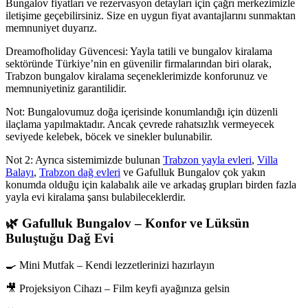
Bungalov fiyatları ve rezervasyon detayları için çağrı merkezimizle
iletişime geçebilirsiniz. Size en uygun fiyat avantajlarını sunmaktan
memnuniyet duyarız.
Dreamofholiday Güvencesi: Yayla tatili ve bungalov kiralama
sektöründe Türkiye’nin en güvenilir firmalarından biri olarak,
Trabzon bungalov kiralama seçeneklerimizde konforunuz ve
memnuniyetiniz garantilidir.
Not: Bungalovumuz doğa içerisinde konumlandığı için düzenli
ilaçlama yapılmaktadır. Ancak çevrede rahatsızlık vermeyecek
seviyede kelebek, böcek ve sinekler bulunabilir.
Not 2: Ayrıca sistemimizde bulunan
Trabzon yayla evleri
,
Villa
Balayı
,
Trabzon dağ evleri
ve Gafulluk Bungalov çok yakın
konumda olduğu için kalabalık aile ve arkadaş grupları birden fazla
yayla evi kiralama şansı bulabileceklerdir.
🌿 Gafulluk Bungalov – Konfor ve Lüksün
Buluştuğu Dağ Evi
🍳 Mini Mutfak – Kendi lezzetlerinizi hazırlayın
🎥 Projeksiyon Cihazı – Film keyfi ayağınıza gelsin