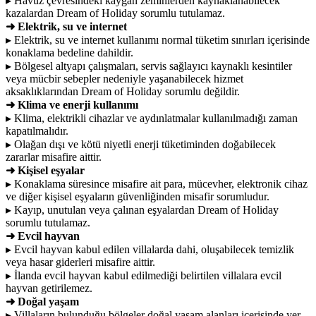
▸ Havuz çevresindeki kaygan zeminlerden kaynaklanabilecek
kazalardan Dream of Holiday sorumlu tutulamaz.
➜ Elektrik, su ve internet
▸ Elektrik, su ve internet kullanımı normal tüketim sınırları içerisinde
konaklama bedeline dahildir.
▸ Bölgesel altyapı çalışmaları, servis sağlayıcı kaynaklı kesintiler
veya mücbir sebepler nedeniyle yaşanabilecek hizmet
aksaklıklarından Dream of Holiday sorumlu değildir.
➜ Klima ve enerji kullanımı
▸ Klima, elektrikli cihazlar ve aydınlatmalar kullanılmadığı zaman
kapatılmalıdır.
▸ Olağan dışı ve kötü niyetli enerji tüketiminden doğabilecek
zararlar misafire aittir.
➜ Kişisel eşyalar
▸ Konaklama süresince misafire ait para, mücevher, elektronik cihaz
ve diğer kişisel eşyaların güvenliğinden misafir sorumludur.
▸ Kayıp, unutulan veya çalınan eşyalardan Dream of Holiday
sorumlu tutulamaz.
➜ Evcil hayvan
▸ Evcil hayvan kabul edilen villalarda dahi, oluşabilecek temizlik
veya hasar giderleri misafire aittir.
▸ İlanda evcil hayvan kabul edilmediği belirtilen villalara evcil
hayvan getirilemez.
➜ Doğal yaşam
▸ Villaların bulunduğu bölgeler doğal yaşam alanları içerisinde yer