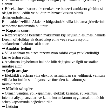
alabilir.
▸ Böcek, sinek, karınca, kertenkele ve benzeri canlıların görülmesi
olağan kabul edilir ve bu durum hizmet kusuru olarak
değerlendirilemez.
Bu madde özellikle Akdeniz bölgesindeki villa kiralama şirketlerinin
neredeyse tamamında bulunur.
➜ Kapasite sınırı
▸ Rezervasyonda belirtilen maksimum kişi sayısının aşılması halinde
Dream of Holiday ek ücret talep etme veya rezervasyonu
sonlandırma hakkını saklı tutar.
➜ Anahtar teslimi
▸ Villa anahtarı yalnızca rezervasyon sahibi veya yetkilendirdiği
kişiye teslim edilir.
▸ Anahtarın kaybolması halinde kilit değişimi ve ilgili masraflar
misafire aittir.
➜ Şarjlı araçlar
▸ Elektrikli araçların villa elektrik tesisatından şarj edilmesi, yalnızca
villada bu imkân sunuluyorsa ve önceden izin alınmışsa
mümkündür.
➜ Mücbir sebepler
▸ Orman yangını, yol kapanması, elektrik kesintisi, su kesintisi,
internet altyapı arızaları ve kamu kurumlarının uygulamaları mücbir
sebep kapsamında değerlendirilir.
➜ İletişim