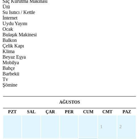
Saç Kurutma Makinası
Ütü
Su Isıtıcı / Kettle
İnternet
Uydu Yayını
Ocak
Bulaşık Makinesi
Balkon
Çelik Kapı
Klima
Beyaz Eşya
Mobilya
Bahçe
Barbekü
Tv
Şömine
AĞUSTOS
PZT
SAL
ÇAR
PER
CUM
CMT
PAZ
1
2