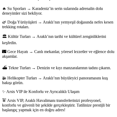
🔥 Su Sporları → Karadeniz’in serin sularında adrenalin dolu
deneyimler sizi bekliyor.
🌿 Doğa Yürüyüşleri → Araklı’nın yemyeşil doğasında nefes kesen
trekking rotaları.
🏛 Kültür Turları → Araklı’nın tarihi ve kültürel zenginliklerini
keşfedin.
🌃 Gece Hayatı → Canlı mekanlar, yöresel lezzetler ve eğlence dolu
akşamlar.
⛴ Tekne Turları → Denizin ve kıyı manzaralarının tadını çıkarın.
🚁 Helikopter Turları → Araklı’nın büyüleyici panoramasını kuş
bakışı görün.
✨ Arsis VIP ile Konforlu ve Ayrıcalıklı Ulaşım
🚖 Arsis VIP, Araklı Havalimanı transferlerinizi profesyonel,
konforlu ve güvenli bir şekilde gerçekleştirir. Tatilinize prestijli bir
başlangıç yapmak için en doğru adres!