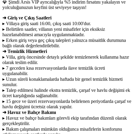
💎 Şimdi Arsis VIP ayrıcalığıyla %5 indirim fırsatını yakalayın ve
yolculuğunuzun keyfini üst seviyeye taşıyın!
➜ Giriş ve Çıkış Saatleri
▸ Villaya giriş saati 16:00, çıkış saati 10:00'dur.
▸ Belirtilen saatler, villanın yeni misafirler için eksiksiz
hazırlanabilmesi amacıyla uygulanmaktadır.
▸ Erken giriş veya geç çıkış talepleri yalnızca müsaitlik durumuna
bağlı olarak değerlendirilebilir.
➜ Temizlik Hizmetleri
▸ Villa, giriş öncesinde detaylı şekilde temizlenerek kullanıma hazır
olarak teslim edilir.
▸ 7 geceden kısa rezervasyonlarda ilave temizlik ücreti
uygulanabilir.
▸ Uzun süreli konaklamalarda haftada bir genel temizlik hizmeti
sunulur.
▸ Talep edilmesi halinde ekstra temizlik, çarşaf ve havlu değişimi ek
ücret karşılığında sağlanabilir.
▸ 15 gece ve üzeri rezervasyonlarda belirlenen periyotlarda çarşaf ve
havlu değişimi ücretsiz olarak yapılır.
➜ Havuz ve Bahçe Bakımı
▸ Havuz ve bahçe bakımları görevli ekip tarafından düzenli olarak
gerçekleştirilir.
▸ Bakım çalışmaları mümkün olduğunca misafirlerin konforunu