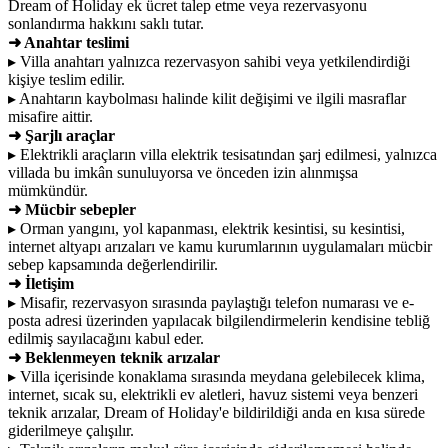
Dream of Holiday ek ücret talep etme veya rezervasyonu
sonlandırma hakkını saklı tutar.
➜ Anahtar teslimi
▸ Villa anahtarı yalnızca rezervasyon sahibi veya yetkilendirdiği
kişiye teslim edilir.
▸ Anahtarın kaybolması halinde kilit değişimi ve ilgili masraflar
misafire aittir.
➜ Şarjlı araçlar
▸ Elektrikli araçların villa elektrik tesisatından şarj edilmesi, yalnızca
villada bu imkân sunuluyorsa ve önceden izin alınmışsa
mümkündür.
➜ Mücbir sebepler
▸ Orman yangını, yol kapanması, elektrik kesintisi, su kesintisi,
internet altyapı arızaları ve kamu kurumlarının uygulamaları mücbir
sebep kapsamında değerlendirilir.
➜ İletişim
▸ Misafir, rezervasyon sırasında paylaştığı telefon numarası ve e-
posta adresi üzerinden yapılacak bilgilendirmelerin kendisine tebliğ
edilmiş sayılacağını kabul eder.
➜ Beklenmeyen teknik arızalar
▸ Villa içerisinde konaklama sırasında meydana gelebilecek klima,
internet, sıcak su, elektrikli ev aletleri, havuz sistemi veya benzeri
teknik arızalar, Dream of Holiday'e bildirildiği anda en kısa sürede
giderilmeye çalışılır.