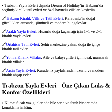
• Trabzon Yayla Evleri dışında Dream of Holiday’in Trabzon’da
seçilmiş kiralık tatil evleri ve özel havuzlu villaları keşfedin.
🔗
Trabzon Kiralık Villa ve Tatil Evleri
: Karadeniz’in doğal
güzellikleri arasında, şömineli ve modern bungalovlar.
🔗
Araklı Yayla Evleri
: Huzurlu doğa kaçamağı için 1+1 ve 2+1
kiralık yayla evleri.
🔗
Ortahisar Tatil Evleri
: Şehir merkezine yakın, doğa ile iç içe
kiralık tatil evleri.
🔗
Yomra Kiralık Villalar
: Aile ve balayı çiftleri için ideal, manzaralı
kiralık villalar.
🔗
Arsin Yayla Evleri
: Karadeniz yaylalarında huzurlu ve modern
kiralık ahşap evler.
Trabzon Yayla Evleri - Öne Çıkan Lüks &
Konfor Özellikleri
• Klima: Sıcak yaz günlerinde bile serin ve ferah bir ortamda
konaklama imkânı.