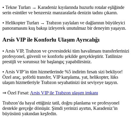
• Tekne Turları → Karadeniz kıyılarında huzurlu rotalar eşliğinde
serin esintiler ve benzersiz manzaralarla denizin tadını çıkarın.
• Helikopter Turları → Trabzon yaylaları ve dağlarının büyüleyici
panoramasını kuş bakışı izleyerek unutulmaz bir deneyim yaşayın.
Arsis VIP ile Konforlu Ulaşım Ayrıcalığı
• Arsis VIP, Trabzon ve çevresindeki tüm havalimanı transferlerinizi
profesyonel, güvenli ve konforlu şekilde gerçekleştirir. Tatilinize
prestijli ve sorunsuz bir başlangıç yapabilirsiniz.
• Arsis VIP’in tüm hizmetlerinde %5 indirim fırsatı sizi bekliyor!
Özel araç, şoförlü transfer, VIP karşılama, yat, helikopter, lüks
ulaşım hizmetleriyle Trabzon seyahatinizi üst seviyeye taşıyın.
⇒ Özel Fırsat:
Arsis VIP ile Trabzon ulaşım imkanı
Trabzon’da hayal ettiğiniz tatil, doğru planlama ve profesyonel
destekle gerçeğe dönüşür. Şimdi yerinizi ayırtın, Karadeniz’in
büyüsünü yakından keşfedin.