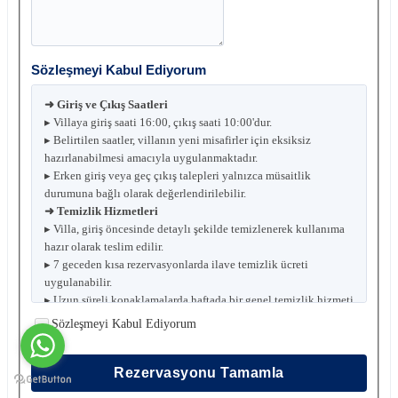
Sözleşmeyi Kabul Ediyorum
➜ Giriş ve Çıkış Saatleri
▸ Villaya giriş saati 16:00, çıkış saati 10:00'dur.
▸ Belirtilen saatler, villanın yeni misafirler için eksiksiz
hazırlanabilmesi amacıyla uygulanmaktadır.
▸ Erken giriş veya geç çıkış talepleri yalnızca müsaitlik
durumuna bağlı olarak değerlendirilebilir.
➜ Temizlik Hizmetleri
▸ Villa, giriş öncesinde detaylı şekilde temizlenerek kullanıma
hazır olarak teslim edilir.
▸ 7 geceden kısa rezervasyonlarda ilave temizlik ücreti
uygulanabilir.
▸ Uzun süreli konaklamalarda haftada bir genel temizlik hizmeti
sunulur.
Sözleşmeyi Kabul Ediyorum
▸ Talep edilmesi halinde ekstra temizlik, çarşaf ve havlu
değişimi ek ücret karşılığında sağlanabilir.
▸ 15 gece ve üzeri rezervasyonlarda belirlenen periyotlarda
Rezervasyonu Tamamla
çarşaf ve havlu değişimi ücretsiz olarak yapılır.