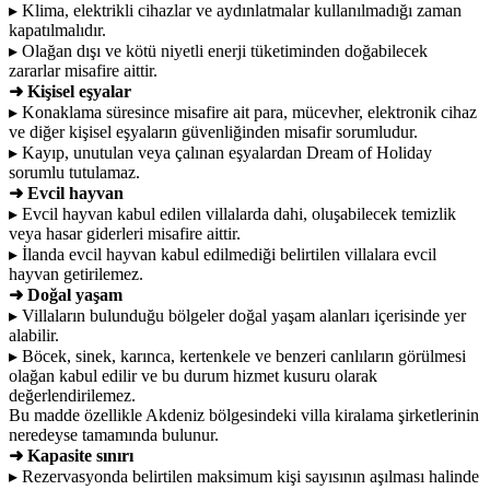
▸ Klima, elektrikli cihazlar ve aydınlatmalar kullanılmadığı zaman
kapatılmalıdır.
▸ Olağan dışı ve kötü niyetli enerji tüketiminden doğabilecek
zararlar misafire aittir.
➜ Kişisel eşyalar
▸ Konaklama süresince misafire ait para, mücevher, elektronik cihaz
ve diğer kişisel eşyaların güvenliğinden misafir sorumludur.
▸ Kayıp, unutulan veya çalınan eşyalardan Dream of Holiday
sorumlu tutulamaz.
➜ Evcil hayvan
▸ Evcil hayvan kabul edilen villalarda dahi, oluşabilecek temizlik
veya hasar giderleri misafire aittir.
▸ İlanda evcil hayvan kabul edilmediği belirtilen villalara evcil
hayvan getirilemez.
➜ Doğal yaşam
▸ Villaların bulunduğu bölgeler doğal yaşam alanları içerisinde yer
alabilir.
▸ Böcek, sinek, karınca, kertenkele ve benzeri canlıların görülmesi
olağan kabul edilir ve bu durum hizmet kusuru olarak
değerlendirilemez.
Bu madde özellikle Akdeniz bölgesindeki villa kiralama şirketlerinin
neredeyse tamamında bulunur.
➜ Kapasite sınırı
▸ Rezervasyonda belirtilen maksimum kişi sayısının aşılması halinde