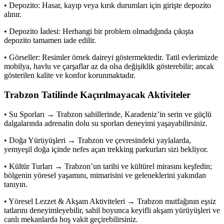
• Depozito: Hasar, kayıp veya kırık durumları için girişte depozito
alınır.
• Depozito İadesi: Herhangi bir problem olmadığında çıkışta
depozito tamamen iade edilir.
• Görseller: Resimler örnek daireyi göstermektedir. Tatil evlerimizde
mobilya, havlu ve çarşaflar az da olsa değişiklik gösterebilir; ancak
gösterilen kalite ve konfor korunmaktadır.
Trabzon Tatilinde Kaçırılmayacak Aktiviteler
• Su Sporları → Trabzon sahillerinde, Karadeniz’in serin ve güçlü
dalgalarında adrenalin dolu su sporları deneyimi yaşayabilirsiniz.
• Doğa Yürüyüşleri → Trabzon ve çevresindeki yaylalarda,
yemyeşil doğa içinde nefes açan trekking parkurları sizi bekliyor.
• Kültür Turları → Trabzon’un tarihi ve kültürel mirasını keşfedin;
bölgenin yöresel yaşamını, mimarisini ve geleneklerini yakından
tanıyın.
• Yöresel Lezzet & Akşam Aktiviteleri → Trabzon mutfağının eşsiz
tatlarını deneyimleyebilir, sahil boyunca keyifli akşam yürüyüşleri ve
canlı mekanlarda hoş vakit geçirebilirsiniz.