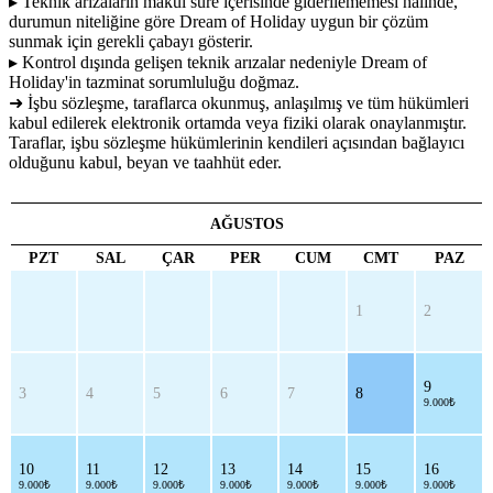
▸ Teknik arızaların makul süre içerisinde giderilememesi halinde,
durumun niteliğine göre Dream of Holiday uygun bir çözüm
sunmak için gerekli çabayı gösterir.
▸ Kontrol dışında gelişen teknik arızalar nedeniyle Dream of
Holiday'in tazminat sorumluluğu doğmaz.
➜ İşbu sözleşme, taraflarca okunmuş, anlaşılmış ve tüm hükümleri
kabul edilerek elektronik ortamda veya fiziki olarak onaylanmıştır.
Taraflar, işbu sözleşme hükümlerinin kendileri açısından bağlayıcı
olduğunu kabul, beyan ve taahhüt eder.
AĞUSTOS
PZT
SAL
ÇAR
PER
CUM
CMT
PAZ
1
2
9
3
4
5
6
7
8
9.000₺
10
11
12
13
14
15
16
9.000₺
9.000₺
9.000₺
9.000₺
9.000₺
9.000₺
9.000₺