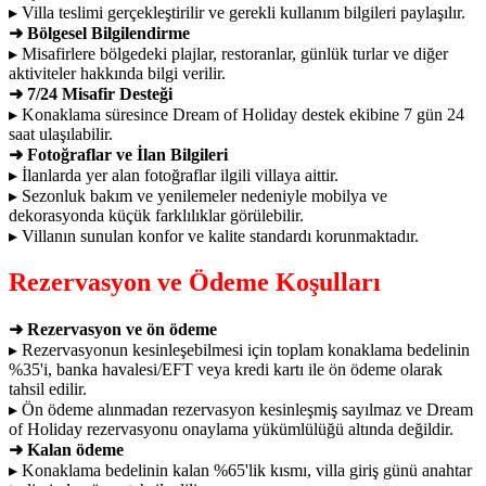
▸ Villa teslimi gerçekleştirilir ve gerekli kullanım bilgileri paylaşılır.
➜ Bölgesel Bilgilendirme
▸ Misafirlere bölgedeki plajlar, restoranlar, günlük turlar ve diğer
aktiviteler hakkında bilgi verilir.
➜ 7/24 Misafir Desteği
▸ Konaklama süresince Dream of Holiday destek ekibine 7 gün 24
saat ulaşılabilir.
➜ Fotoğraflar ve İlan Bilgileri
▸ İlanlarda yer alan fotoğraflar ilgili villaya aittir.
▸ Sezonluk bakım ve yenilemeler nedeniyle mobilya ve
dekorasyonda küçük farklılıklar görülebilir.
▸ Villanın sunulan konfor ve kalite standardı korunmaktadır.
Rezervasyon ve Ödeme Koşulları
➜ Rezervasyon ve ön ödeme
▸ Rezervasyonun kesinleşebilmesi için toplam konaklama bedelinin
%35'i, banka havalesi/EFT veya kredi kartı ile ön ödeme olarak
tahsil edilir.
▸ Ön ödeme alınmadan rezervasyon kesinleşmiş sayılmaz ve Dream
of Holiday rezervasyonu onaylama yükümlülüğü altında değildir.
➜ Kalan ödeme
▸ Konaklama bedelinin kalan %65'lik kısmı, villa giriş günü anahtar