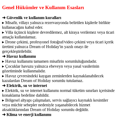
Genel Hükümler ve Kullanım Esasları
➜ Güvenlik ve kullanım kuralları
▸ Misafir, villayı yalnızca rezervasyonda belirtilen kişilerle birlikte
kullanacağını kabul eder.
▸ Villa üçüncü kişilere devredilemez, alt kiraya verilemez veya ticari
amaçla kullanılamaz.
▸ Drone çekimi, profesyonel fotoğraf/video çekimi veya ticari içerik
üretimi yalnızca Dream of Holiday'in yazılı onayı ile
gerçekleştirilebilir.
➜ Havuz kullanımı
▸ Havuz kullanımı tamamen misafirin sorumluluğundadır.
▸ Çocuklar havuzu yalnızca ebeveyn veya yasal vasilerinin
gözetiminde kullanmalıdır.
▸ Havuz çevresindeki kaygan zeminlerden kaynaklanabilecek
kazalardan Dream of Holiday sorumlu tutulamaz.
➜ Elektrik, su ve internet
▸ Elektrik, su ve internet kullanımı normal tüketim sınırları içerisinde
konaklama bedeline dahildir.
▸ Bölgesel altyapı çalışmaları, servis sağlayıcı kaynaklı kesintiler
veya mücbir sebepler nedeniyle yaşanabilecek hizmet
aksaklıklarından Dream of Holiday sorumlu değildir.
➜ Klima ve enerji kullanımı