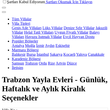
Şartları Kabul Ediyorum
Şartları Okumak İçin Tıklayın
Tüm Villalar
Villa Tipleri
Geniş Aile Villaları
Lüks Villalar
Denize Sıfır Villalar
Jakuzili
Villalar
Helal Tatil Villaları
Uygun Fiyatlı Villalar
Balayı
Villaları
Havuzu Isıtmalı Villalar
Evcil Hayvan Dostu
Popüler Bölgeler
Antalya
Muğla
İzmir
Aydın
Eskişehir
Marmara Bölgesi
Balıkesir
Bursa
İstanbul
Sakarya
Kocaeli
Yalova
Çanakkale
Karadeniz Bölgesi
Samsun
Trabzon
Ordu
Rize
Artvin
Düzce
İletişim
Trabzon Yayla Evleri - Günlük,
Haftalık ve Aylık Kiralık
Seçenekler