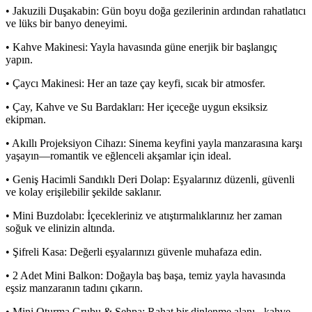
• Jakuzili Duşakabin: Gün boyu doğa gezilerinin ardından rahatlatıcı
ve lüks bir banyo deneyimi.
• Kahve Makinesi: Yayla havasında güne enerjik bir başlangıç
yapın.
• Çaycı Makinesi: Her an taze çay keyfi, sıcak bir atmosfer.
• Çay, Kahve ve Su Bardakları: Her içeceğe uygun eksiksiz
ekipman.
• Akıllı Projeksiyon Cihazı: Sinema keyfini yayla manzarasına karşı
yaşayın—romantik ve eğlenceli akşamlar için ideal.
• Geniş Hacimli Sandıklı Deri Dolap: Eşyalarınız düzenli, güvenli
ve kolay erişilebilir şekilde saklanır.
• Mini Buzdolabı: İçecekleriniz ve atıştırmalıklarınız her zaman
soğuk ve elinizin altında.
• Şifreli Kasa: Değerli eşyalarınızı güvenle muhafaza edin.
• 2 Adet Mini Balkon: Doğayla baş başa, temiz yayla havasında
eşsiz manzaranın tadını çıkarın.
• Mini Oturma Grubu & Sehpa: Rahat bir dinlenme alanı - kahve,