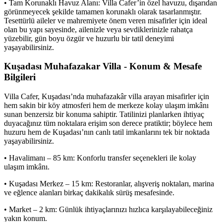
• Tam Korunaklı Havuz Alanı: Villa Cafer’in özel havuzu, dışarıdan
görünmeyecek şekilde tamamen korunaklı olarak tasarlanmıştır.
Tesettürlü aileler ve mahremiyete önem veren misafirler için ideal
olan bu yapı sayesinde, ailenizle veya sevdiklerinizle rahatça
yüzebilir, gün boyu özgür ve huzurlu bir tatil deneyimi
yaşayabilirsiniz.
Kuşadası Muhafazakar Villa - Konum & Mesafe
Bilgileri
Villa Cafer, Kuşadası’nda muhafazakâr villa arayan misafirler için
hem sakin bir köy atmosferi hem de merkeze kolay ulaşım imkânı
sunan benzersiz bir konuma sahiptir. Tatilinizi planlarken ihtiyaç
duyacağınız tüm noktalara erişim son derece pratiktir; böylece hem
huzuru hem de Kuşadası’nın canlı tatil imkanlarını tek bir noktada
yaşayabilirsiniz.
• Havalimanı – 85 km: Konforlu transfer seçenekleri ile kolay
ulaşım imkânı.
• Kuşadası Merkez – 15 km: Restoranlar, alışveriş noktaları, marina
ve eğlence alanları birkaç dakikalık sürüş mesafesinde.
• Market – 2 km: Günlük ihtiyaçlarınızı hızlıca karşılayabileceğiniz
yakın konum.