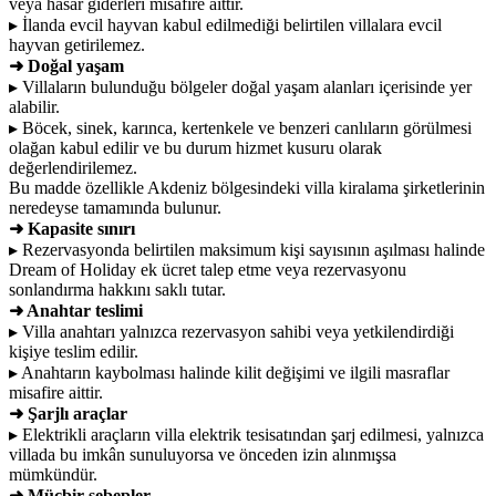
veya hasar giderleri misafire aittir.
▸ İlanda evcil hayvan kabul edilmediği belirtilen villalara evcil
hayvan getirilemez.
➜ Doğal yaşam
▸ Villaların bulunduğu bölgeler doğal yaşam alanları içerisinde yer
alabilir.
▸ Böcek, sinek, karınca, kertenkele ve benzeri canlıların görülmesi
olağan kabul edilir ve bu durum hizmet kusuru olarak
değerlendirilemez.
Bu madde özellikle Akdeniz bölgesindeki villa kiralama şirketlerinin
neredeyse tamamında bulunur.
➜ Kapasite sınırı
▸ Rezervasyonda belirtilen maksimum kişi sayısının aşılması halinde
Dream of Holiday ek ücret talep etme veya rezervasyonu
sonlandırma hakkını saklı tutar.
➜ Anahtar teslimi
▸ Villa anahtarı yalnızca rezervasyon sahibi veya yetkilendirdiği
kişiye teslim edilir.
▸ Anahtarın kaybolması halinde kilit değişimi ve ilgili masraflar
misafire aittir.
➜ Şarjlı araçlar
▸ Elektrikli araçların villa elektrik tesisatından şarj edilmesi, yalnızca
villada bu imkân sunuluyorsa ve önceden izin alınmışsa
mümkündür.
➜ Mücbir sebepler