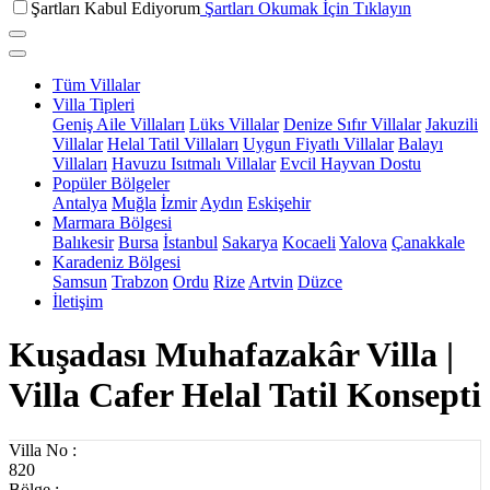
Şartları Kabul Ediyorum
Şartları Okumak İçin Tıklayın
Tüm Villalar
Villa Tipleri
Geniş Aile Villaları
Lüks Villalar
Denize Sıfır Villalar
Jakuzili
Villalar
Helal Tatil Villaları
Uygun Fiyatlı Villalar
Balayı
Villaları
Havuzu Isıtmalı Villalar
Evcil Hayvan Dostu
Popüler Bölgeler
Antalya
Muğla
İzmir
Aydın
Eskişehir
Marmara Bölgesi
Balıkesir
Bursa
İstanbul
Sakarya
Kocaeli
Yalova
Çanakkale
Karadeniz Bölgesi
Samsun
Trabzon
Ordu
Rize
Artvin
Düzce
İletişim
Kuşadası Muhafazakâr Villa |
Villa Cafer Helal Tatil Konsepti
Villa No :
820
Bölge :