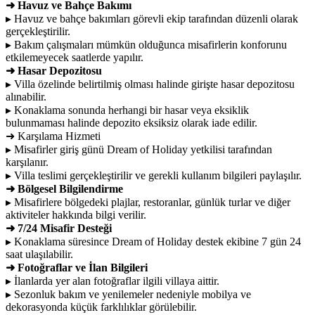
➜ Havuz ve Bahçe Bakımı
▸ Havuz ve bahçe bakımları görevli ekip tarafından düzenli olarak
gerçekleştirilir.
▸ Bakım çalışmaları mümkün olduğunca misafirlerin konforunu
etkilemeyecek saatlerde yapılır.
➜ Hasar Depozitosu
▸ Villa özelinde belirtilmiş olması halinde girişte hasar depozitosu
alınabilir.
▸ Konaklama sonunda herhangi bir hasar veya eksiklik
bulunmaması halinde depozito eksiksiz olarak iade edilir.
➜ Karşılama Hizmeti
▸ Misafirler giriş günü Dream of Holiday yetkilisi tarafından
karşılanır.
▸ Villa teslimi gerçekleştirilir ve gerekli kullanım bilgileri paylaşılır.
➜ Bölgesel Bilgilendirme
▸ Misafirlere bölgedeki plajlar, restoranlar, günlük turlar ve diğer
aktiviteler hakkında bilgi verilir.
➜ 7/24 Misafir Desteği
▸ Konaklama süresince Dream of Holiday destek ekibine 7 gün 24
saat ulaşılabilir.
➜ Fotoğraflar ve İlan Bilgileri
▸ İlanlarda yer alan fotoğraflar ilgili villaya aittir.
▸ Sezonluk bakım ve yenilemeler nedeniyle mobilya ve
dekorasyonda küçük farklılıklar görülebilir.