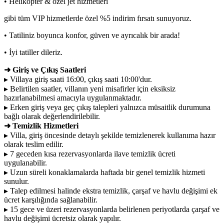
• Helikopter & özel jet hizmetleri
gibi tüm VIP hizmetlerde özel %5 indirim fırsatı sunuyoruz.
• Tatiliniz boyunca konfor, güven ve ayrıcalık bir arada!
• İyi tatiller dileriz.
➜ Giriş ve Çıkış Saatleri
▸ Villaya giriş saati 16:00, çıkış saati 10:00'dur.
▸ Belirtilen saatler, villanın yeni misafirler için eksiksiz
hazırlanabilmesi amacıyla uygulanmaktadır.
▸ Erken giriş veya geç çıkış talepleri yalnızca müsaitlik durumuna
bağlı olarak değerlendirilebilir.
➜ Temizlik Hizmetleri
▸ Villa, giriş öncesinde detaylı şekilde temizlenerek kullanıma hazır
olarak teslim edilir.
▸ 7 geceden kısa rezervasyonlarda ilave temizlik ücreti
uygulanabilir.
▸ Uzun süreli konaklamalarda haftada bir genel temizlik hizmeti
sunulur.
▸ Talep edilmesi halinde ekstra temizlik, çarşaf ve havlu değişimi ek
ücret karşılığında sağlanabilir.
▸ 15 gece ve üzeri rezervasyonlarda belirlenen periyotlarda çarşaf ve
havlu değişimi ücretsiz olarak yapılır.