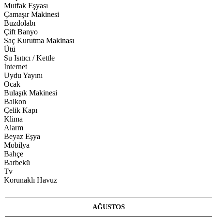
Mutfak Eşyası
Çamaşır Makinesi
Buzdolabı
Çift Banyo
Saç Kurutma Makinası
Ütü
Su Isıtıcı / Kettle
İnternet
Uydu Yayını
Ocak
Bulaşık Makinesi
Balkon
Çelik Kapı
Klima
Alarm
Beyaz Eşya
Mobilya
Bahçe
Barbekü
Tv
Korunaklı Havuz
AĞUSTOS