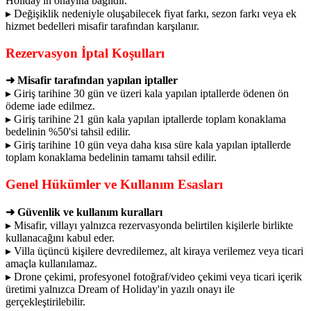
Holiday'in onayına bağlıdır.
▸ Değişiklik nedeniyle oluşabilecek fiyat farkı, sezon farkı veya ek
hizmet bedelleri misafir tarafından karşılanır.
Rezervasyon İptal Koşulları
➜ Misafir tarafından yapılan iptaller
▸ Giriş tarihine 30 gün ve üzeri kala yapılan iptallerde ödenen ön
ödeme iade edilmez.
▸ Giriş tarihine 21 gün kala yapılan iptallerde toplam konaklama
bedelinin %50'si tahsil edilir.
▸ Giriş tarihine 10 gün veya daha kısa süre kala yapılan iptallerde
toplam konaklama bedelinin tamamı tahsil edilir.
Genel Hükümler ve Kullanım Esasları
➜ Güvenlik ve kullanım kuralları
▸ Misafir, villayı yalnızca rezervasyonda belirtilen kişilerle birlikte
kullanacağını kabul eder.
▸ Villa üçüncü kişilere devredilemez, alt kiraya verilemez veya ticari
amaçla kullanılamaz.
▸ Drone çekimi, profesyonel fotoğraf/video çekimi veya ticari içerik
üretimi yalnızca Dream of Holiday'in yazılı onayı ile
gerçekleştirilebilir.