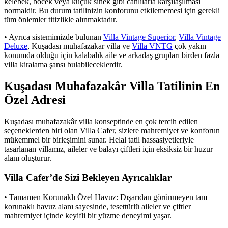
kelebek, böcek veya küçük sinek gibi canlılarla karşılaşılması
normaldir. Bu durum tatilinizin konforunu etkilememesi için gerekli
tüm önlemler titizlikle alınmaktadır.
• Ayrıca sistemimizde bulunan
Villa Vintage Superior
,
Villa Vintage
Deluxe
, Kuşadası muhafazakar villa ve
Villa VNTG
çok yakın
konumda olduğu için kalabalık aile ve arkadaş grupları birden fazla
villa kiralama şansı bulabileceklerdir.
Kuşadası Muhafazakâr Villa Tatilinin En
Özel Adresi
Kuşadası muhafazakâr villa konseptinde en çok tercih edilen
seçeneklerden biri olan Villa Cafer, sizlere mahremiyet ve konforun
mükemmel bir birleşimini sunar. Helal tatil hassasiyetleriyle
tasarlanan villamız, aileler ve balayı çiftleri için eksiksiz bir huzur
alanı oluşturur.
Villa Cafer’de Sizi Bekleyen Ayrıcalıklar
• Tamamen Korunaklı Özel Havuz: Dışarıdan görünmeyen tam
korunaklı havuz alanı sayesinde, tesettürlü aileler ve çiftler
mahremiyet içinde keyifli bir yüzme deneyimi yaşar.