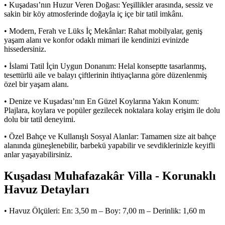
• Kuşadası’nın Huzur Veren Doğası: Yeşillikler arasında, sessiz ve
sakin bir köy atmosferinde doğayla iç içe bir tatil imkânı.
• Modern, Ferah ve Lüks İç Mekânlar: Rahat mobilyalar, geniş
yaşam alanı ve konfor odaklı mimari ile kendinizi evinizde
hissedersiniz.
• İslami Tatil İçin Uygun Donanım: Helal konseptte tasarlanmış,
tesettürlü aile ve balayı çiftlerinin ihtiyaçlarına göre düzenlenmiş
özel bir yaşam alanı.
• Denize ve Kuşadası’nın En Güzel Koylarına Yakın Konum:
Plajlara, koylara ve popüler gezilecek noktalara kolay erişim ile dolu
dolu bir tatil deneyimi.
• Özel Bahçe ve Kullanışlı Sosyal Alanlar: Tamamen size ait bahçe
alanında güneşlenebilir, barbekü yapabilir ve sevdiklerinizle keyifli
anlar yaşayabilirsiniz.
Kuşadası Muhafazakâr Villa - Korunaklı
Havuz Detayları
• Havuz Ölçüleri: En: 3,50 m – Boy: 7,00 m – Derinlik: 1,60 m