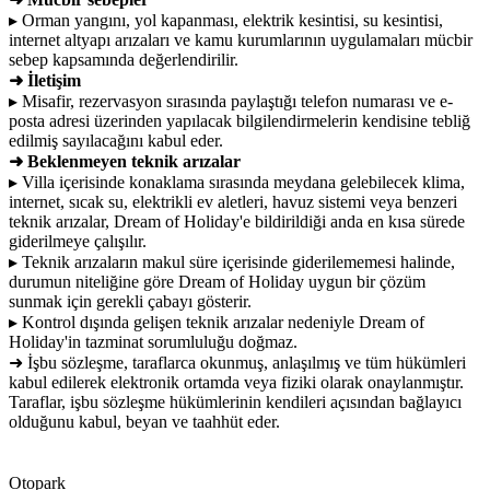
▸ Orman yangını, yol kapanması, elektrik kesintisi, su kesintisi,
internet altyapı arızaları ve kamu kurumlarının uygulamaları mücbir
sebep kapsamında değerlendirilir.
➜ İletişim
▸ Misafir, rezervasyon sırasında paylaştığı telefon numarası ve e-
posta adresi üzerinden yapılacak bilgilendirmelerin kendisine tebliğ
edilmiş sayılacağını kabul eder.
➜ Beklenmeyen teknik arızalar
▸ Villa içerisinde konaklama sırasında meydana gelebilecek klima,
internet, sıcak su, elektrikli ev aletleri, havuz sistemi veya benzeri
teknik arızalar, Dream of Holiday'e bildirildiği anda en kısa sürede
giderilmeye çalışılır.
▸ Teknik arızaların makul süre içerisinde giderilememesi halinde,
durumun niteliğine göre Dream of Holiday uygun bir çözüm
sunmak için gerekli çabayı gösterir.
▸ Kontrol dışında gelişen teknik arızalar nedeniyle Dream of
Holiday'in tazminat sorumluluğu doğmaz.
➜ İşbu sözleşme, taraflarca okunmuş, anlaşılmış ve tüm hükümleri
kabul edilerek elektronik ortamda veya fiziki olarak onaylanmıştır.
Taraflar, işbu sözleşme hükümlerinin kendileri açısından bağlayıcı
olduğunu kabul, beyan ve taahhüt eder.
Otopark