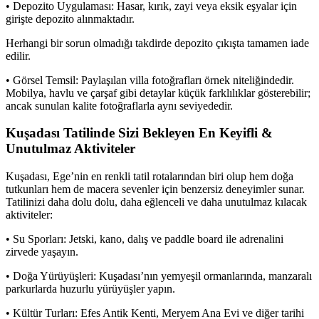
• Depozito Uygulaması: Hasar, kırık, zayi veya eksik eşyalar için
girişte depozito alınmaktadır.
Herhangi bir sorun olmadığı takdirde depozito çıkışta tamamen iade
edilir.
• Görsel Temsil: Paylaşılan villa fotoğrafları örnek niteliğindedir.
Mobilya, havlu ve çarşaf gibi detaylar küçük farklılıklar gösterebilir;
ancak sunulan kalite fotoğraflarla aynı seviyededir.
Kuşadası Tatilinde Sizi Bekleyen En Keyifli &
Unutulmaz Aktiviteler
Kuşadası, Ege’nin en renkli tatil rotalarından biri olup hem doğa
tutkunları hem de macera sevenler için benzersiz deneyimler sunar.
Tatilinizi daha dolu dolu, daha eğlenceli ve daha unutulmaz kılacak
aktiviteler:
• Su Sporları: Jetski, kano, dalış ve paddle board ile adrenalini
zirvede yaşayın.
• Doğa Yürüyüşleri: Kuşadası’nın yemyeşil ormanlarında, manzaralı
parkurlarda huzurlu yürüyüşler yapın.
• Kültür Turları: Efes Antik Kenti, Meryem Ana Evi ve diğer tarihi