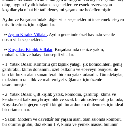
olup, uygun fiyatlı kiralama seçenekleri ve esnek rezervasyon
koşullarıyla rahat bir tatil deneyimi yaşamanız hedeflenmiştir.
Aydın ve Kuşadası’ndaki diğer villa seçeneklerini incelemek isteyen
misafirlerimiz için bağlantılar:
➳
Aydın Kiralık Villalar
: Aydın genelinde özel havuzlu ve aile
dostu villa seçenekleri.
➳
Kuşadası Kiralık Villalar
: Kuşadası’nda denize yakın,
muhafazakâr ve balayı konseptli villalar.
• 1. Yatak Odası: Konforlu çift kişilik yatağı, şık komodinleri, geniş
gardırobu, klima donanımı, özel balkonu ve ebeveyn banyosu ile
tam bir huzur alanı sunan ferah bir ana yatak odasıdır. Tüm detaylar,
maksimum rahatlık ve mahremiyet sağlamak için özenle
tasarlanmıştır.
• 2. Yatak Odası: Çift kişilik yatak, komodin, gardırop, klima ve
kendine ait balkonuyla aydınlık ve sıcak bir atmosfere sahip bu oda,
Kuşadası’nda geçen keyifli bir günün ardından dinlenmek için ideal
bir ortam sunar.
• Salon: Modern ve davetkâr bir yaşam alanı olan salonda konforlu
bir oturma grubu, düz ekran TV, klima ve yemek masası bulunur.