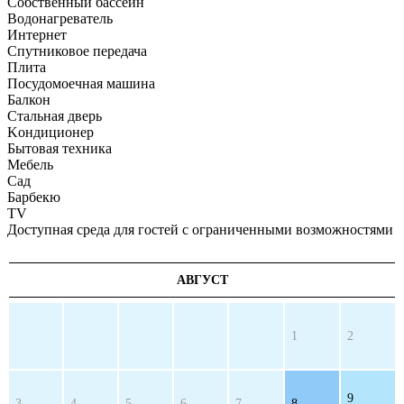
Собственный бассейн
Bодонагреватель
Интернет
Cпутниковое передача
Плита
Посудомоечная машина
Балкон
Стальная дверь
Kондиционер
Бытовая техника
Mебель
Cад
Барбекю
ТV
Доступная среда для гостей с ограниченными возможностями
АВГУСТ
1
2
9
3
4
5
6
7
8