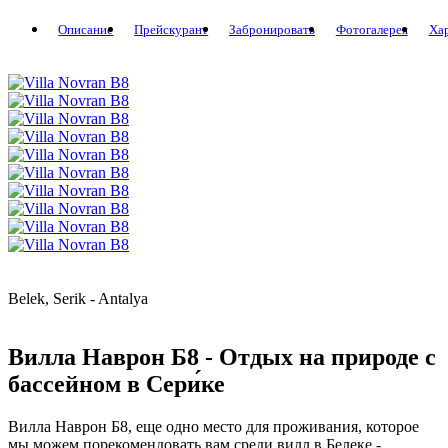
Описание
Прейскурант
Забронировать
Фотогалерея
Ха
Belek, Serik - Antalya
Вилла Наврон Б8 - Отдых на природе с
бассейном в Сери́ке
Вилла Наврон Б8, еще одно место для проживания, которое
мы можем порекомендовать вам среди вилл в Белеке -