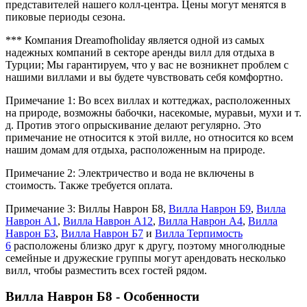
представителей нашего колл-центра. Цены могут менятся в
пиковые периоды сезона.
*** Компания Dreamofholiday является одной из самых
надежных компаний в секторе аренды вилл для отдыха в
Турции; Мы гарантируем, что у вас не возникнет проблем с
нашими виллами и вы будете чувствовать себя комфортно.
Примечание 1: Во всех виллах и коттеджах, расположенных
на природе, возможны бабочки, насекомые, муравьи, мухи и т.
д. Против этого опрыскивание делают регулярно. Это
примечание не относится к этой вилле, но относится ко всем
нашим домам для отдыха, расположенным на природе.
Примечание 2: Электричество и вода не включены в
стоимость. Также требуется оплата.
Примечание 3: Виллы Наврон Б8,
Вилла Наврон Б9
,
Вилла
Наврон A1
,
Вилла Наврон A12
,
Вилла Наврон A4
,
Вилла
Наврон Б3
,
Вилла Наврон Б7
и
Вилла Терпимость
6
расположены близко друг к другу, поэтому многолюдные
семейные и дружеские группы могут арендовать несколько
вилл, чтобы разместить всех гостей рядом.
Вилла Наврон Б8 - Особенности