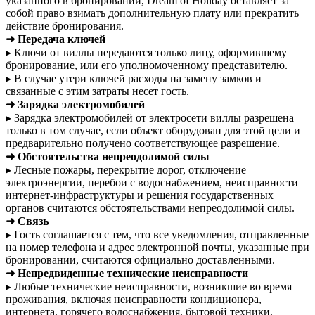
указанного в бронировании, Dream of Holiday оставляет за
собой право взимать дополнительную плату или прекратить
действие бронирования.
➜ Передача ключей
▸ Ключи от виллы передаются только лицу, оформившему
бронирование, или его уполномоченному представителю.
▸ В случае утери ключей расходы на замену замков и
связанные с этим затраты несет гость.
➜ Зарядка электромобилей
▸ Зарядка электромобилей от электросети виллы разрешена
только в том случае, если объект оборудован для этой цели и
предварительно получено соответствующее разрешение.
➜ Обстоятельства непреодолимой силы
▸ Лесные пожары, перекрытие дорог, отключение
электроэнергии, перебои с водоснабжением, неисправности
интернет-инфраструктуры и решения государственных
органов считаются обстоятельствами непреодолимой силы.
➜ Связь
▸ Гость соглашается с тем, что все уведомления, отправленные
на номер телефона и адрес электронной почты, указанные при
бронировании, считаются официально доставленными.
➜ Непредвиденные технические неисправности
▸ Любые технические неисправности, возникшие во время
проживания, включая неисправности кондиционера,
интернета, горячего водоснабжения, бытовой техники,