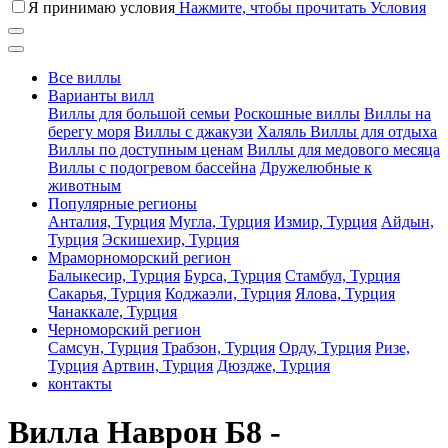
Я принимаю условия
Нажмите, чтобы прочитать Условия
Все виллы
Варианты вилл
Виллы для большой семьи
Роскошные виллы
Виллы на
берегу моря
Виллы с джакузи
Халяль Виллы для отдыха
Виллы по доступным ценам
Виллы для медового месяца
Виллы с подогревом бассейна
Дружелюбные к
животным
Популярные регионы
Анталия, Турция
Мугла, Турция
Измир, Турция
Айдын,
Турция
Эскишехир, Турция
Мраморноморский регион
Балыкесир, Турция
Бурса, Турция
Стамбул, Турция
Сакарья, Турция
Коджаэли, Турция
Ялова, Турция
Чанаккале, Турция
Черноморский регион
Самсун, Турция
Трабзон, Турция
Орду, Турция
Ризе,
Турция
Артвин, Турция
Дюздже, Турция
контакты
Вилла Наврон Б8 -