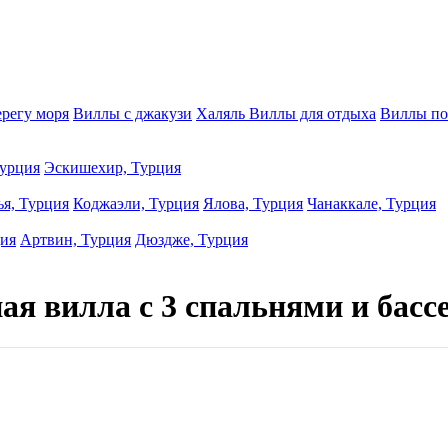
ерегу моря
Виллы с джакузи
Халяль Виллы для отдыха
Виллы по
урция
Эскишехир, Турция
ья, Турция
Коджаэли, Турция
Ялова, Турция
Чанаккале, Турция
ция
Артвин, Турция
Дюздже, Турция
ая вилла с 3 спальнями и басс