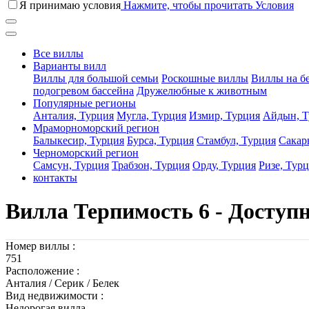
Я принимаю условия
Нажмите, чтобы прочитать Условия
Все виллы
Варианты вилл
Виллы для большой семьи
Роскошные виллы
Виллы на б
подогревом бассейна
Дружелюбные к животным
Популярные регионы
Анталия, Турция
Мугла, Турция
Измир, Турция
Айдын, Т
Мраморноморский регион
Балыкесир, Турция
Бурса, Турция
Стамбул, Турция
Сакар
Черноморский регион
Самсун, Турция
Трабзон, Турция
Орду, Турция
Ризе, Тур
контакты
Вилла Терпимость 6 - Доступн
Номер виллы :
751
Расположение :
Анталия / Серик / Белек
Вид недвижимости :
Недорогая вилла